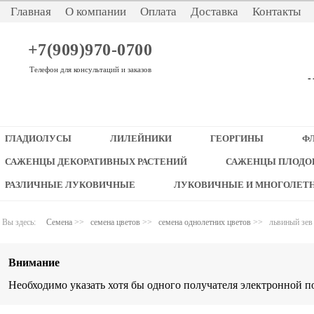
Главная
О компании
Оплата
Доставка
Контакты
+7(909)970-0700
Телефон для консультаций и заказов
-
ГЛАДИОЛУСЫ
ЛИЛЕЙНИКИ
ГЕОРГИНЫ
Ф
САЖЕНЦЫ ДЕКОРАТИВНЫХ РАСТЕНИЙ
САЖЕНЦЫ ПЛОДО
РАЗЛИЧНЫЕ ЛУКОВИЧНЫЕ
ЛУКОВИЧНЫЕ И МНОГОЛЕТ
Вы здесь:
Семена
>>
семена цветов
>>
семена однолетних цветов
>>
львиный зев
Внимание
Необходимо указать хотя бы одного получателя электронной п