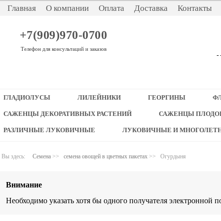
Главная
О компании
Оплата
Доставка
Контакты
+7(909)970-0700
Телефон для консультаций и заказов
-
ГЛАДИОЛУСЫ
ЛИЛЕЙНИКИ
ГЕОРГИНЫ
Ф
САЖЕНЦЫ ДЕКОРАТИВНЫХ РАСТЕНИЙ
САЖЕНЦЫ ПЛОДО
РАЗЛИЧНЫЕ ЛУКОВИЧНЫЕ
ЛУКОВИЧНЫЕ И МНОГОЛЕТ
Вы здесь:
Семена
>>
семена овощей в цветных пакетах
>>
Огурдыня
Внимание
Необходимо указать хотя бы одного получателя электронной п