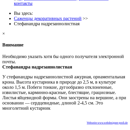
контакты
Вы здесь:
Саженцы декоративных растений
>>
Стефанандра надрезаннолистная
×
Внимание
Необходимо указать хотя бы одного получателя электронной
почты.
Стефанандра надрезаннолистная
У стефанандры надрезаннолистной ажурная, орнаментальная
крона. Высота кустарника в природе до 2,5 м, в культуре
около 1,5 м. Побеги тонкие, дугообразно отклоненные,
извилистые, карминно-красные, блестящие, грациозные.
Листья яйцевидной формы. Они заострены на вершине, а при
основании — сердцевидные, длиной 2-4,5 см. Это
многолетний кустарник
Webseite www.webdesigner-profi.de