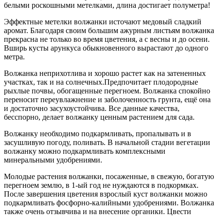
белыми роскошными метелками, длина достигает полуметра!
Эффектные метелки волжанки источают медовый сладкий
аромат. Благодаря своим большим ажурным листьям волжанка
прекрасна не только во время цветения, а с весны и до осени.
Вширь кусты арункуса обыкновенного вырастают до одного
метра.
Волжанка неприхотлива и хорошо растет как на затененных
участках, так и на солнечных.Предпочитает плодородные
рыхлые почвы, обогащенные перегноем. Волжанка спокойно
переносит переувлажнение и заболоченность грунта, ещё она
и достаточно засухоустойчива. Все данные качества,
бесспорно, делает волжанку ценным растением для сада.
Волжанку необходимо подкармливать, пропалывать и в
засушливую погоду, поливать. В начальной стадии вегетации
волжанку можно подкармливать комплексными
минеральными удобрениями.
Молодые растения волжанки, посаженные, в свежую, богатую
перегноем землю, в 1-ый год не нуждаются в подкормках.
После завершения цветения взрослый куст волжанки можно
подкармливать фосфорно-калийными удобрениями. Волжанка
также очень отзывчива и на внесение органики. Цвести