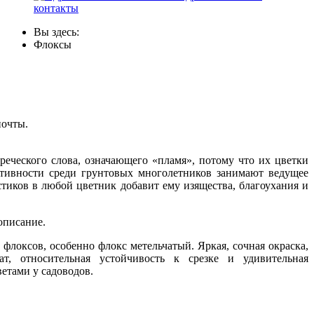
контакты
Вы здесь:
Флоксы
почты.
реческого слова, означающего «пламя», потому что их цветки
ративности среди грунтовых многолетников занимают ведущее
стиков в любой цветник добавит ему изящества, благоухания и
описание.
флоксов, особенно флокс метельчатый. Яркая, сочная окраска,
т, относительная устойчивость к срезке и удивительная
етами у садоводов.